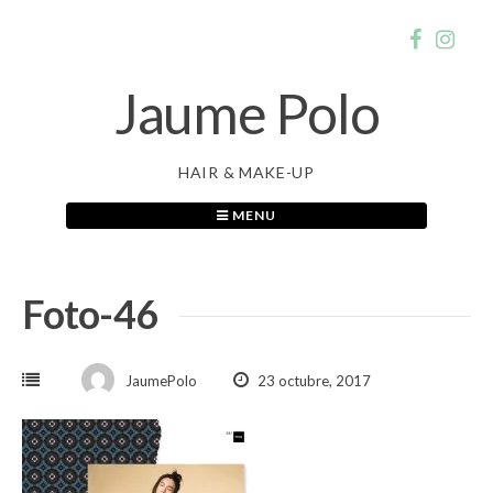
Skip
to
content
Jaume Polo
HAIR & MAKE-UP
MENU
Foto-46
JaumePolo
23 octubre, 2017