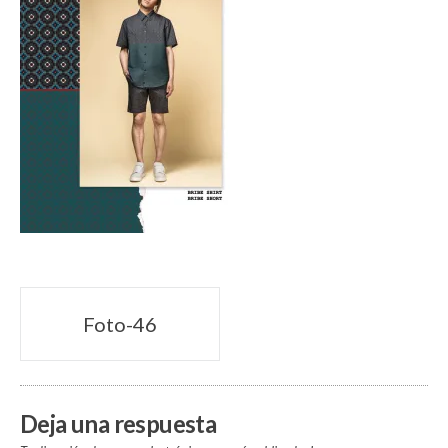
Navegación
Foto-46
de
entradas
Deja una respuesta