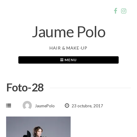
Skip
to
content
Jaume Polo
HAIR & MAKE-UP
MENU
Foto-28
JaumePolo
23 octubre, 2017