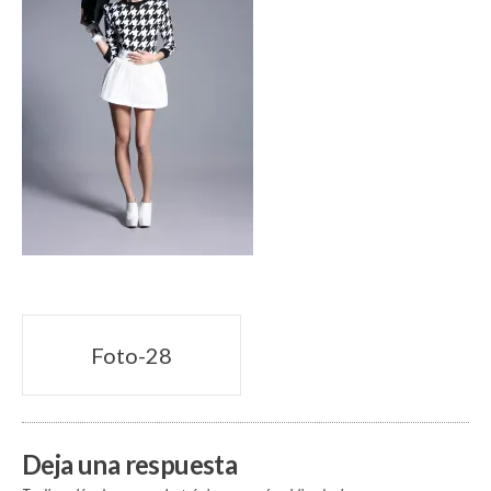
Navegación
Foto-28
de
entradas
Deja una respuesta