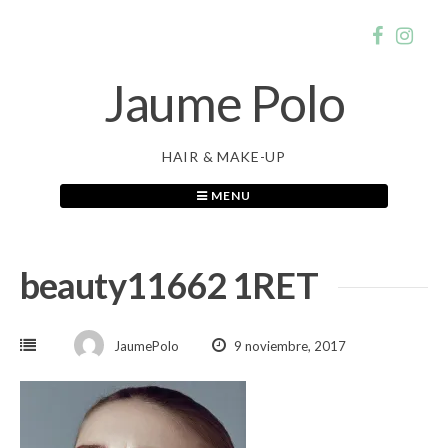
Skip
to
content
Jaume Polo
HAIR & MAKE-UP
MENU
beauty11662 1RET
JaumePolo
9 noviembre, 2017